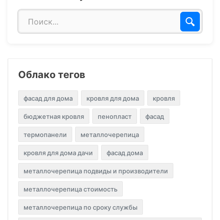
Облако тегов
фасад для дома
кровля для дома
кровля
бюджетная кровля
пенопласт
фасад
термопанели
металлочерепица
кровля для дома дачи
фасад дома
металлочерепица подвиды и производители
металлочерепица стоимость
металлочерепица по сроку службы